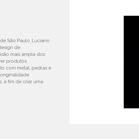
de São Paulo, Luciano
design de
visão mais ampla dos
ver produtos
do com metal, pedras e
 originalidade
s, a fim de criar uma